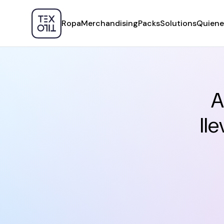
Ropa
Merchandising
Packs
Solutions
Quiene
A
ll