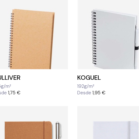
LLIVER
KOGUEL
5g/m²
192g/m²
sde
1,75 €
Desde
1,95 €