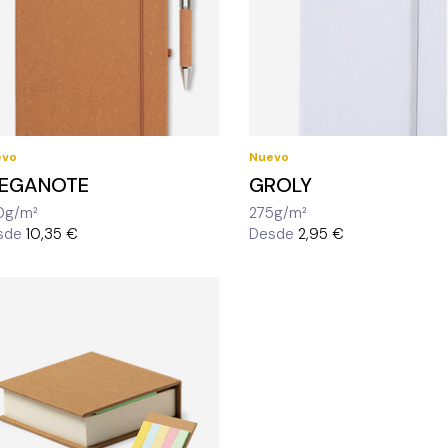
evo
Nuevo
LEGANOTE
GROLY
0g/m²
275g/m²
sde
10,35 €
Desde
2,95 €