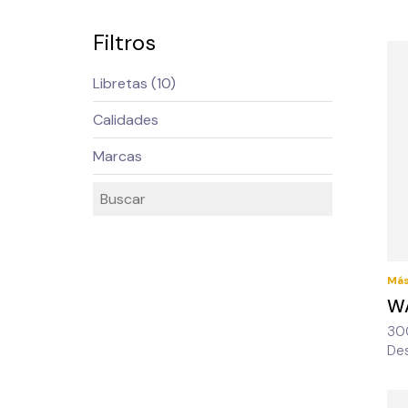
Filtros
Más
W
30
De