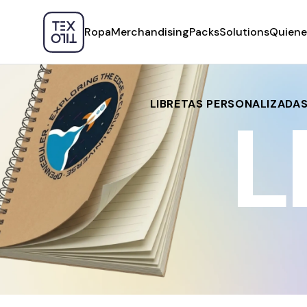
Ropa
Merchandising
Packs
Solutions
Quiene
LIBRETAS PERSONALIZADA
L