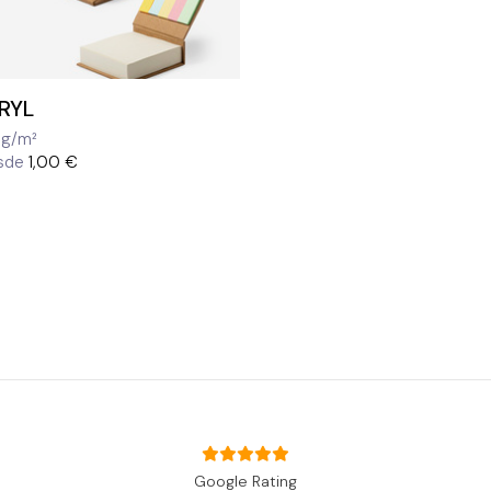
RYL
8g/m²
sde
1,00 €
Google Rating