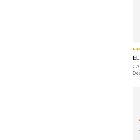
Nu
E
37
De