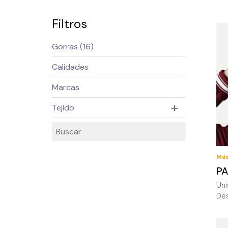
Filtros
Tejido
Más
PA
Uni
De