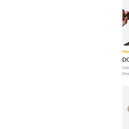
Más
D
Uni
De