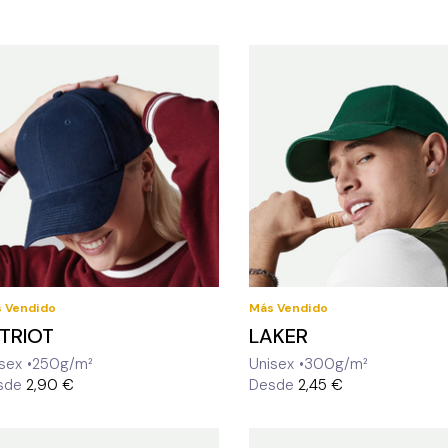
 Vendido
Más Vendido
TRIOT
LAKER
sex
250g/m²
Unisex
300g/m²
sde
2,90 €
Desde
2,45 €