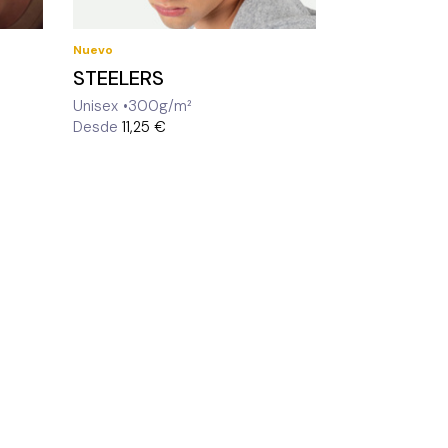
Nuevo
STEELERS
Unisex
300g/m²
Desde
11,25 €