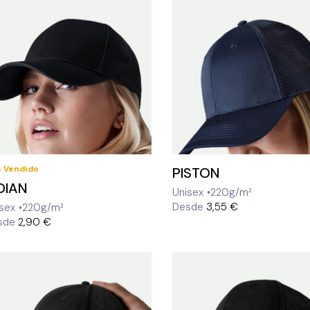
 Vendido
PISTON
DIAN
Unisex
220g/m²
Desde
3,55 €
sex
220g/m²
sde
2,90 €