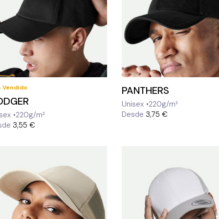
 Vendido
PANTHERS
ODGER
Unisex
220g/m²
Desde
3,75 €
sex
220g/m²
sde
3,55 €