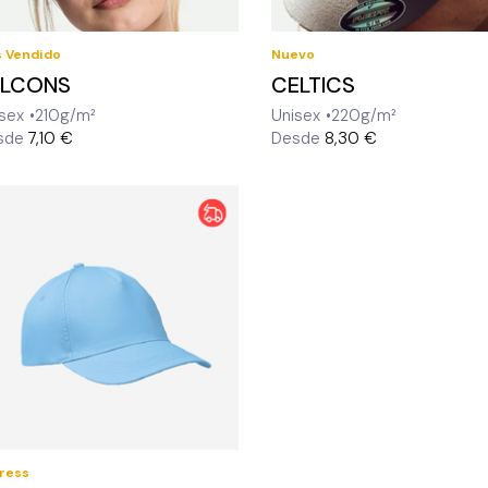
 Vendido
Nuevo
ALCONS
CELTICS
sex
210g/m²
Unisex
220g/m²
sde
7,10 €
Desde
8,30 €
ress