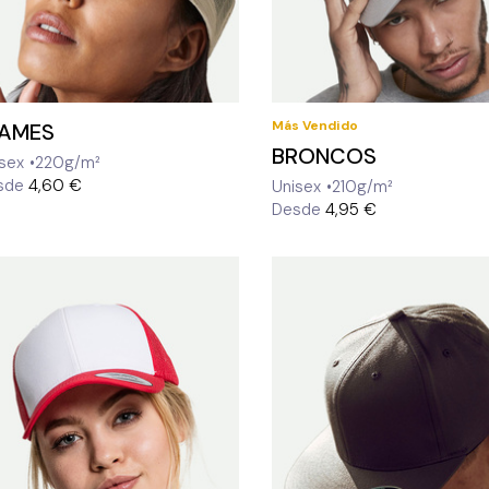
Más Vendido
LAMES
BRONCOS
sex
220g/m²
sde
4,60 €
Unisex
210g/m²
Desde
4,95 €