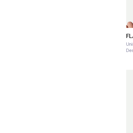
F
Uni
De