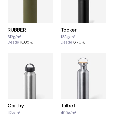
RUBBER
Tocker
312g/m²
165g/m²
Desde
13,05 €
Desde
6,70 €
Carthy
Talbot
112g/m²
495g/m²