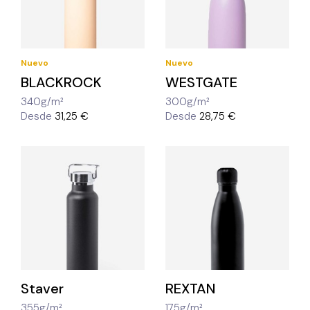
Nuevo
Nuevo
BLACKROCK
WESTGATE
340g/m²
300g/m²
Desde
31,25 €
Desde
28,75 €
Staver
REXTAN
355g/m²
175g/m²