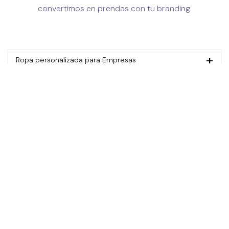
convertimos en prendas con tu branding.
Ropa personalizada para Empresas
Merchandising
Premium
Welcome packs para empresas
Eco
Express