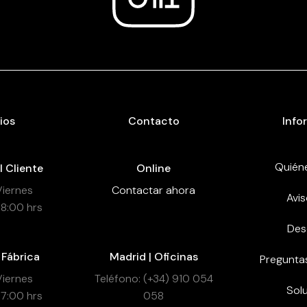
ios
Contacto
Info
Quién
l Cliente
Online
Viernes
Contactar ahora
Avis
18:00 hrs
Des
 Fábrica
Madrid | Oficinas
Pregunta
Viernes
Teléfono: (+34) 910 054
Sol
17:00 hrs
058