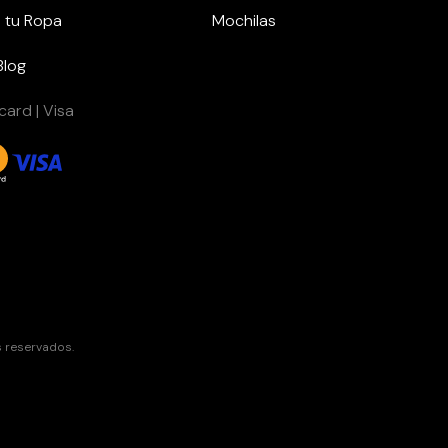
 tu Ropa
Mochilas
Blog
ard | Visa
s reservados.