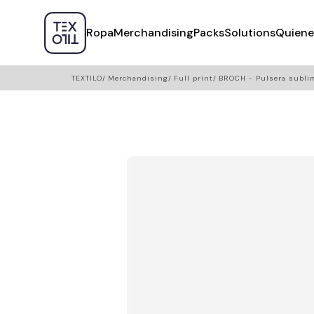
Ropa
Merchandising
Packs
Solutions
Quiene
TEXTILO
Merchandising
Full print
BROCH - Pulsera subli