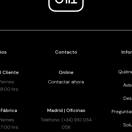
ios
Contacto
Info
Quién
l Cliente
Online
Viernes
Contactar ahora
Avis
18:00 hrs
Des
 Fábrica
Madrid | Oficinas
Pregunta
Viernes
Teléfono: (+34) 910 054
Sol
17:00 hrs
058