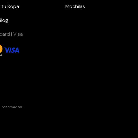
 tu Ropa
Mochilas
Blog
ard | Visa
s reservados.