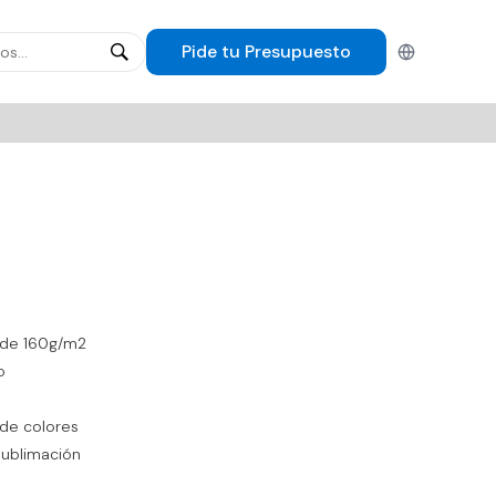
Pide tu
Presupuesto
Español
T de 160g/m2
o
 de colores
sublimación