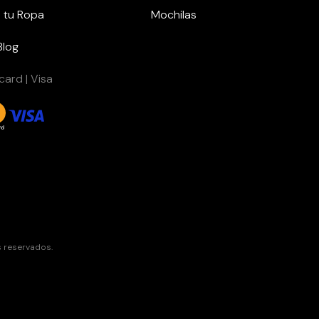
 tu Ropa
Mochilas
Blog
ard | Visa
s reservados.