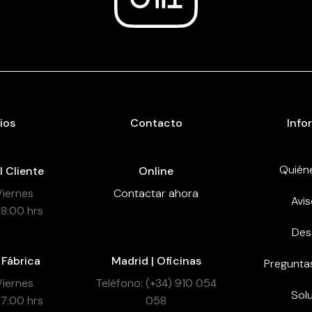
ios
Contacto
Info
Quién
l Cliente
Online
Viernes
Contactar ahora
Avis
18:00 hrs
Des
 Fábrica
Madrid | Oficinas
Pregunta
Viernes
Teléfono: (+34) 910 054
Sol
17:00 hrs
058