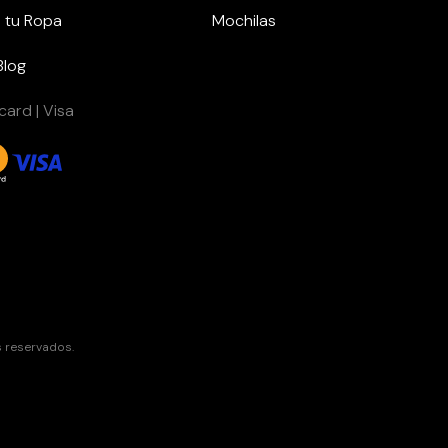
 tu Ropa
Mochilas
Blog
ard | Visa
s reservados.