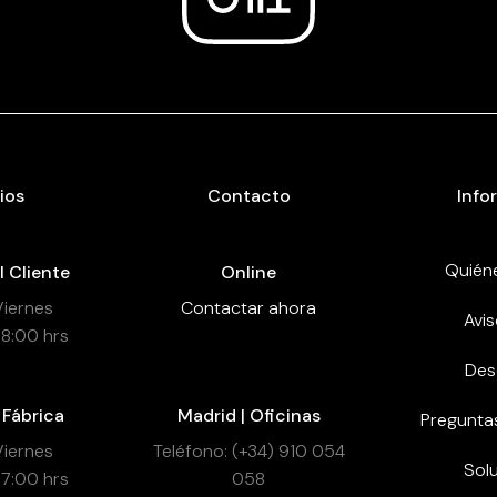
ios
Contacto
Info
Quién
l Cliente
Online
Viernes
Contactar ahora
Avis
18:00 hrs
Des
 Fábrica
Madrid | Oficinas
Pregunta
Viernes
Teléfono: (+34) 910 054
Sol
17:00 hrs
058