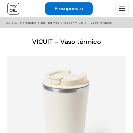
Presupuesto
TEXTILO
Merchandising
Termos y tazas
VICUIT - Vaso térmico
VICUIT - Vaso térmico