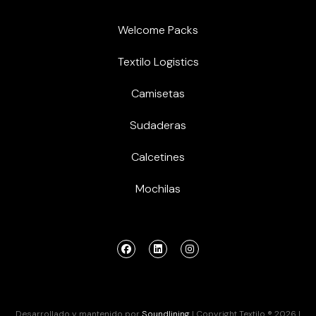
Welcome Packs
Textilo Logistics
Camisetas
Sudaderas
Calcetines
Mochilas
Desarrollado y mantenido por
Soundlining
| Copyright Textilo ® 2026 |