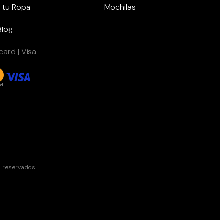
 tu Ropa
Mochilas
Blog
ard | Visa
s reservados.