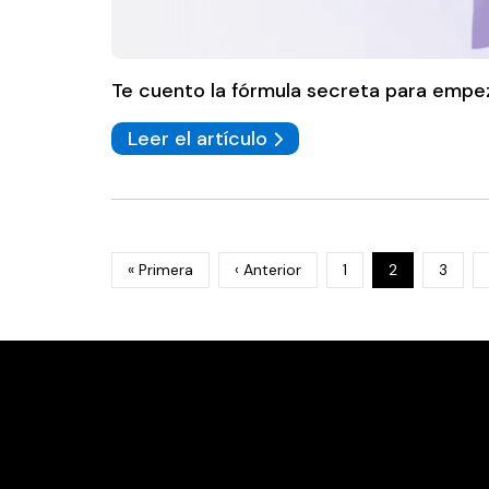
Te cuento la fórmula secreta para empez
Leer el artículo
« Primera
‹ Anterior
1
2
3