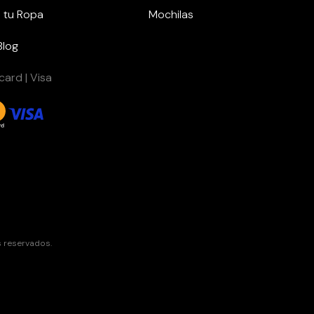
 tu Ropa
Mochilas
Blog
ard | Visa
s reservados.