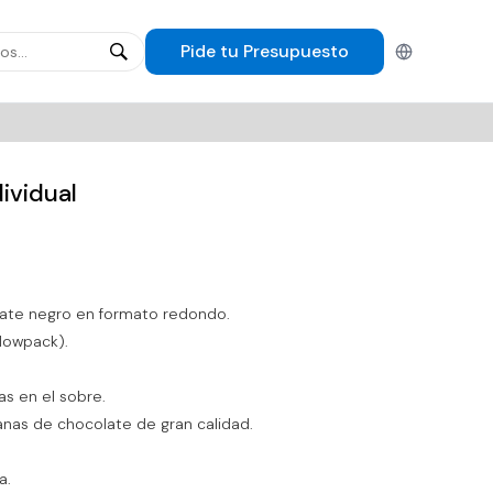
Pide tu
Presupuesto
Español
ividual
late negro en formato redondo.
flowpack).
tas en el sobre.
tanas de chocolate de gran calidad.
a.