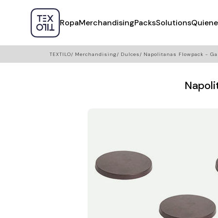
Ropa
Merchandising
Packs
Solutions
Quiene
TEXTILO
Merchandising
Dulces
Napolitanas Flowpack - Ga
Napoli