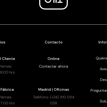
ios
Contacto
Info
Quién
l Cliente
Online
Viernes
Contactar ahora
Avis
18:00 hrs
Des
 Fábrica
Madrid | Oficinas
Pregunta
Viernes
Teléfono: (+34) 910 054
Sol
17:00 hrs
058