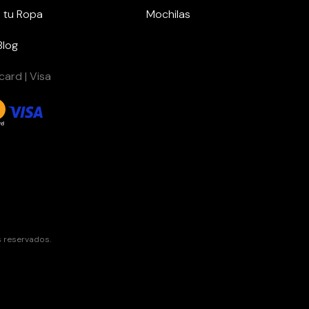
 tu Ropa
Mochilas
Blog
ard | Visa
s reservados.