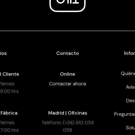
ios
Contacto
Info
Quién
l Cliente
Online
Viernes
Contactar ahora
Avis
18:00 hrs
Des
 Fábrica
Madrid | Oficinas
Pregunta
Viernes
Teléfono: (+34) 910 054
Sol
17:00 hrs
058