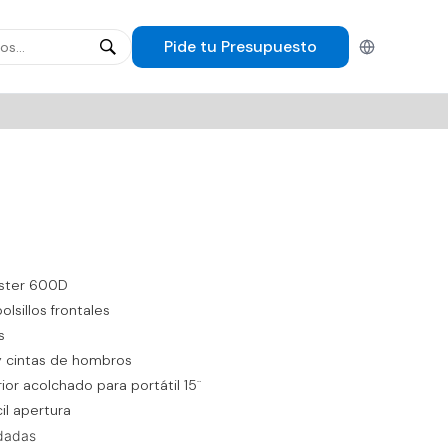
Pide tu
Presupuesto
Español
éster 600D
lsillos frontales
s
y cintas de hombros
or acolchado para portátil 15¨
il apertura
dadas