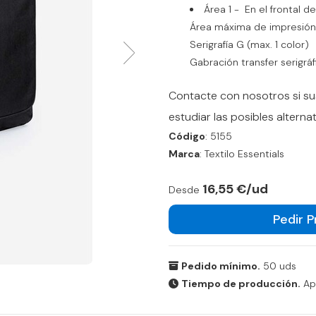
Área 1 - En el frontal d
Área máxima de impresió
Serigrafía G (max. 1 color)
Gabración transfer serigráf
Contacte con nosotros si su
estudiar las posibles alternat
Código
: 5155
Marca
: Textilo Essentials
16,55 €/ud
Desde
Pedir 
Pedido mínimo.
50 uds
Tiempo de producción.
Apr