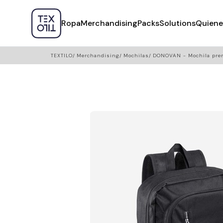
Ropa
Merchandising
Packs
Solutions
Quiene
TEXTILO
Merchandising
Mochilas
DONOVAN - Mochila pre